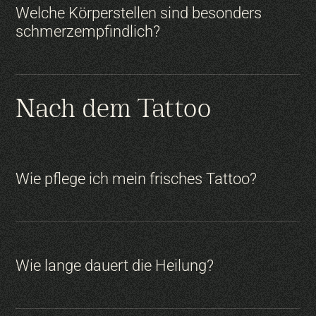
Kein Alkohol & keine blutverdünnenden
Welche Körperstellen sind besonders
Medikamente:
schmerzempfindlich?
Japanese:
Bequeme Kleidung tragen:
Nach dem Tattoo
Fineline:
Empfindlicher:
Wie pflege ich mein frisches Tattoo?
Pflege der Haut:
Weniger empfindlich:
Cover-Ups & Tattoo-Erneuerung:
Wie lange dauert die Heilung?