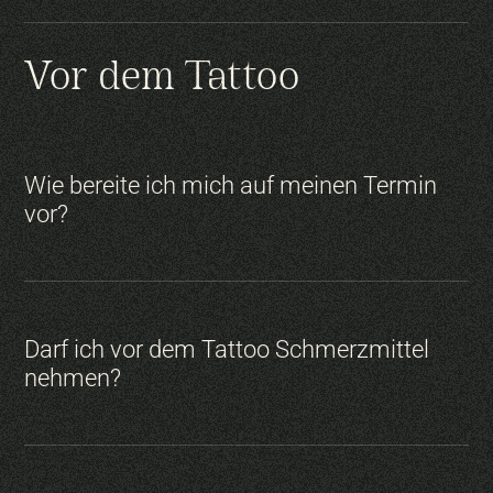
Vor dem Tattoo
Geometric, Mandala & Dotwork:
Wie bereite ich mich auf meinen Termin
vor?
Blackwork:
Einverständniserklärung ausfüllen:
Darf ich vor dem Tattoo Schmerzmittel
online
nehmen?
Black & Grey:
Gut schlafen & essen:
Oldschool: